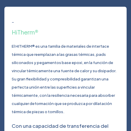
_
HiTherm®
El HITHERM® es una familia de materiales de interface
térmica que reemplazan a las grasas térmicas, pads
siliconados y pegamentos base epoxi, en la función de
vincular térmicamente una fuente de calor y su disipador.
Su gran flexibilidad y compresibilidad garantizan una
perfecta unión entre las superficies a vincular
térmicamente, con la resiliencia necesaria para absorber
cualquier deformación que se produzca por dilatación
térmica de piezas o tornillos.
Con una capacidad de transferencia del